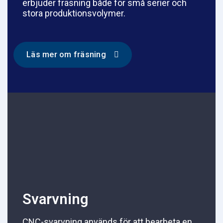
erbjuder fräsning både för små serier och
stora produktionsvolymer.
Läs mer om fräsning
Svarvning
CNC-svarvning används för att bearbeta en