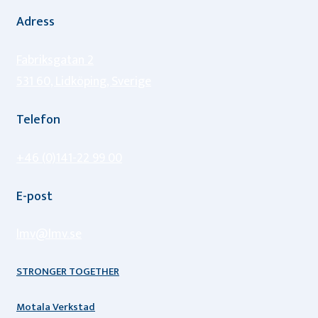
Adress
Fabriksgatan 2
531 60, Lidköping, Sverige
Telefon
+46 (0)141-22 99 00
E-post
lmv@lmv.se
STRONGER TOGETHER
Motala Verkstad