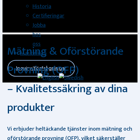
Historia
Certifieringar
Jobba
hos
oss
Mätning & Oförstörande
Maskinlista
Provning (OFP)
Inquiry/förfrågningar
– Kvalitetssäkring av dina
produkter
Vi erbjuder heltäckande tjänster inom mätning och
oförstörande provning (OFP), vilket säkerställer