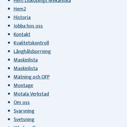
Hem Lidkopings Mekaniska
Hem2
Historia
Jobba hos oss
Kontakt
Kvalitetskontroll
Långhålsborrning
Maskinlista
Maskinlista
Mätning och OFP
Montage
Motala Verkstad
Om oss
Svarvning
Svetsning