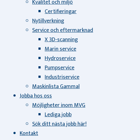
Kvalitet och miljö
Certifieringar
Nytillverkning
Service och eftermarknad
X 3D-scanning
Marin service
Hydroservice
Pumpservice
Industriservice
Maskinlista Gammal
Jobba hos oss
Möjligheter inom MVG
Lediga jobb
Sök ditt nästa jobb här!
Kontakt