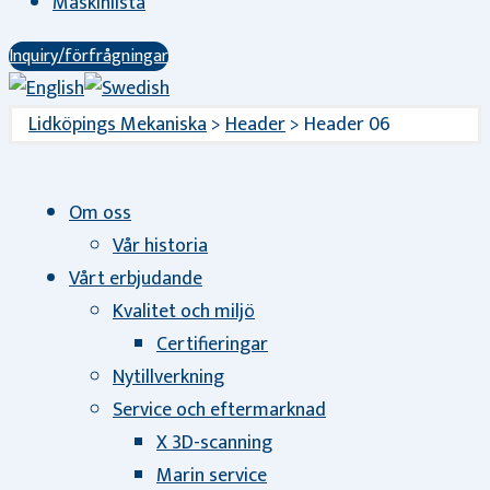
Maskinlista
Inquiry/förfrågningar
Lidköpings Mekaniska
>
Header
>
Header 06
Om oss
Vår historia
Vårt erbjudande
Kvalitet och miljö
Certifieringar
Nytillverkning
Service och eftermarknad
X 3D-scanning
Marin service