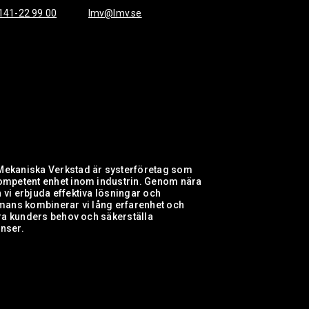
141-22 99 00
lmv@lmv.se
Mekaniska Verkstad är systerföretag som
kompetent enhet inom industrin. Genom nära
vi erbjuda effektiva lösningar och
mmans kombinerar vi lång erfarenhet och
åra kunders behov och säkerställa
nser.