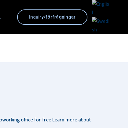
A
Inquiry/förfrågningar
coworking office for free Learn more about