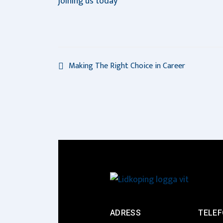
joining us today
Making The Right Choice in Career
ADRESS
TELE